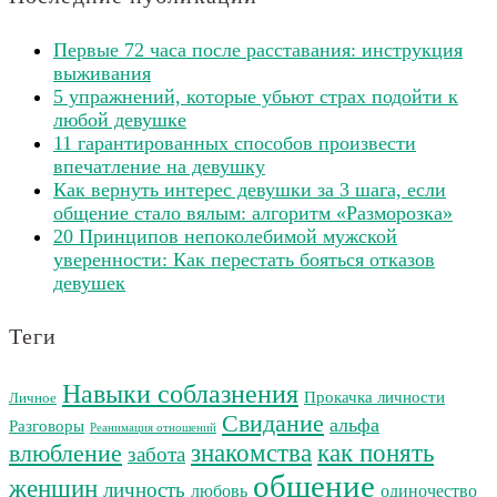
Первые 72 часа после расставания: инструкция
выживания
5 упражнений, которые убьют страх подойти к
любой девушке
11 гарантированных способов произвести
впечатление на девушку
Как вернуть интерес девушки за 3 шага, если
общение стало вялым: алгоритм «Разморозка»
20 Принципов непоколебимой мужской
уверенности: Как перестать бояться отказов
девушек
Теги
Навыки соблазнения
Прокачка личности
Личное
Свидание
альфа
Разговоры
Реанимация отношений
как понять
влюбление
знакомства
забота
общение
женщин
личность
любовь
одиночество