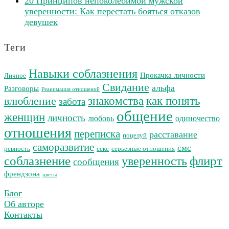
20 Принципов непоколебимой мужской
уверенности: Как перестать бояться отказов
девушек
Теги
Навыки соблазнения
Прокачка личности
Личное
Свидание
альфа
Разговоры
Реанимация отношений
как понять
влюбление
знакомства
забота
общение
женщин
личность
любовь
одиночество
отношения
переписка
расставание
поцелуй
саморазвитие
смс
ревность
секс
серьезные отношения
соблазнение
уверенность
флирт
сообщения
френдзона
цветы
Блог
Об авторе
Контакты